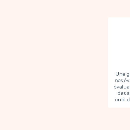
Une g
nos év
évaluat
des a
outil 