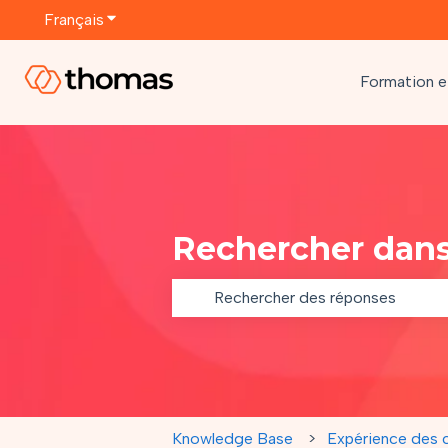
Français
Afficher le sous-menu pour les traductions
Formation et
Rechercher dans
Il n'y a aucune suggestion car le ch
Knowledge Base
Expérience des c