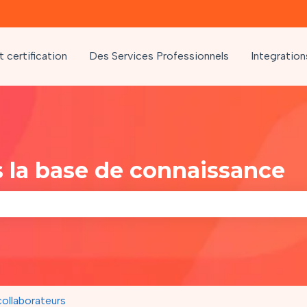
 certification
Des Services Professionnels
Integration
 la base de connaissance
amp de recherche est vide.
ollaborateurs